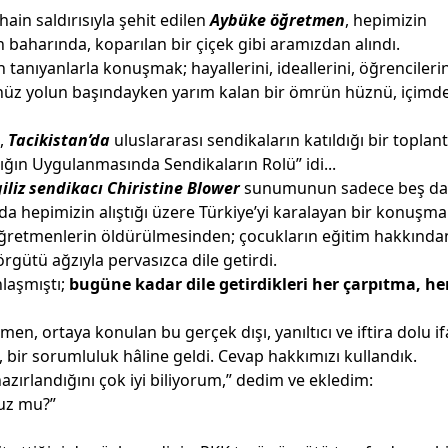
n saldırısıyla şehit edilen
Aybüke öğretmen
, hepimizin
n baharında, koparılan bir çiçek gibi aramızdan alındı.
tanıyanlarla konuşmak; hayallerini, ideallerini, öğrencileri
Henüz yolun başındayken yarım kalan bir ömrün hüznü, içimd
i,
Tacikistan’da
uluslararası sendikaların katıldığı bir toplant
lığın Uygulanmasında Sendikaların Rolü” idi...
iliz sendikacı Chiristine Blower
sunumunun sadece beş dak
a hepimizin alıştığı üzere Türkiye’yi karalayan bir konuşma 
ğretmenlerin öldürülmesinden; çocukların eğitim hakkında
gütü ağzıyla pervasızca dile getirdi.
nlaşmıştı;
bugüne kadar dile getirdikleri her çarpıtma, h
rtaya konulan bu gerçek dışı, yanıltıcı ve iftira dolu if
, bir sorumluluk hâline geldi. Cevap hakkımızı kullandık.
ırlandığını çok iyi biliyorum,” dedim ve ekledim:
uz mu?”