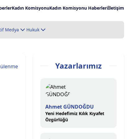
erler
Kadın Komisyonu
Kadın Komisyonu Haberleri
İletişim
tif Medya
Hukuk
Yazarlarımız
tülenme
Ahmet GÜNDOĞDU
Yeni Hedefimiz Kılık Kıyafet
Özgürlüğü