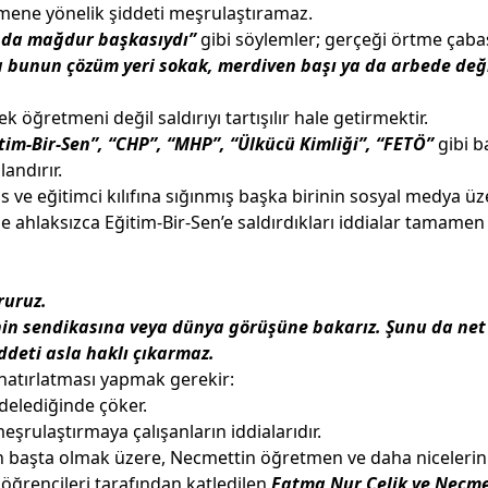
mene yönelik şiddeti meşrulaştıramaz.
nda mağdur başkasıydı”
gibi söylemler; gerçeği örtme çab
a bunun çözüm yeri sokak, merdiven başı ya da arbede deği
 öğretmeni değil saldırıyı tartışılır hale getirmektir.
tim-Bir-Sen”, “CHP”, “MHP”, “Ülkücü Kimliği”, “FETÖ”
gibi b
andırır.
hıs ve eğitimci kılıfına sığınmış başka birinin sosyal medya ü
 ahlaksızca Eğitim-Bir-Sen’e saldırdıkları iddialar tamamen
ruruz.
enin sendikasına veya dünya görüşüne bakarız.
Şunu da net
iddeti asla haklı çıkarmaz.
 hatırlatması yapmak gerekir:
rdelediğinde çöker.
şrulaştırmaya çalışanların iddialarıdır.
başta olmak üzere, Necmettin öğretmen ve daha nicelerini
e öğrencileri tarafından katledilen
Fatma Nur Çelik ve Necme