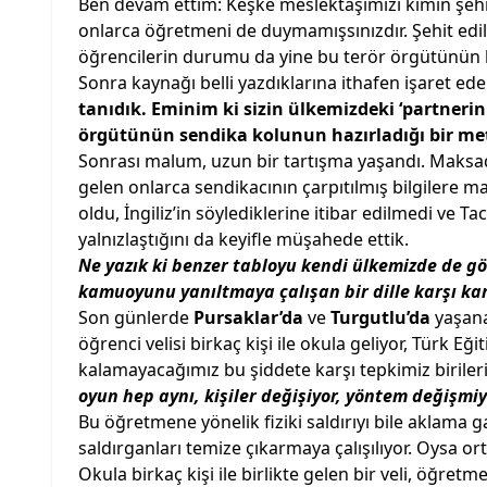
Ben devam ettim: Keşke meslektaşımızı kimin şehit
onlarca öğretmeni de duymamışsınızdır. Şehit edi
öğrencilerin durumu da yine bu terör örgütünün k
Sonra kaynağı belli yazdıklarına ithafen işaret
tanıdık. Eminim ki sizin ülkemizdeki ‘partneri
örgütünün sendika kolunun hazırladığı bir met
Sonrası malum, uzun bir tartışma yaşandı. Maksadı
gelen onlarca sendikacının çarpıtılmış bilgilere m
oldu, İngiliz’in söylediklerine itibar edilmedi ve
yalnızlaştığını da keyifle müşahede ettik.
Ne yazık ki benzer tabloyu kendi ülkemizde de gö
kamuoyunu yanıltmaya çalışan bir dille karşı kar
Son günlerde
Pursaklar’da
ve
Turgutlu’da
yaşana
öğrenci velisi birkaç kişi ile okula geliyor, Türk E
kalamayacağımız bu şiddete karşı tepkimiz birileri
oyun hep aynı, kişiler değişiyor, yöntem değişmiy
Bu öğretmene yönelik fiziki saldırıyı bile aklama 
saldırganları temize çıkarmaya çalışılıyor. Oysa o
Okula birkaç kişi ile birlikte gelen bir veli, öğretm