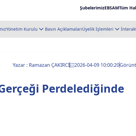
Şubelerimiz
EBSAM
Tüm Hab
mız
Yönetim Kurulu
Basın Açıklamaları
Üyelik İşlemleri
İnterak
Yazar : Ramazan ÇAKIRCI
2026-04-09 10:00:20
Görün
 Gerçeği Perdelediğinde