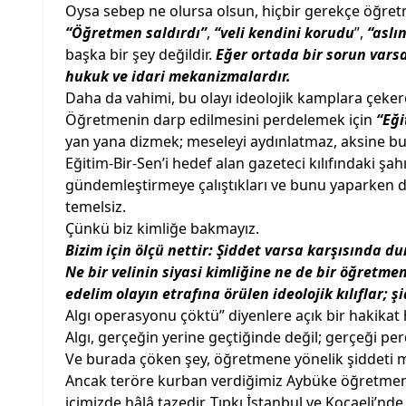
Oysa sebep ne olursa olsun, hiçbir gerekçe öğret
“Öğretmen saldırdı”
,
“veli kendini korudu
”,
“aslı
başka bir şey değildir.
Eğer ortada bir sorun vars
hukuk ve idari mekanizmalardır.
Daha da vahimi, bu olayı ideolojik kamplara çekerek
Öğretmenin darp edilmesini perdelemek için
“Eği
yan yana dizmek; meseleyi aydınlatmaz, aksine bul
Eğitim-Bir-Sen’i hedef alan gazeteci kılıfındaki şa
gündemleştirmeye çalıştıkları ve bunu yaparken de
temelsiz.
Çünkü biz kimliğe bakmayız.
Bizim için ölçü nettir: Şiddet varsa karşısında du
Ne bir velinin siyasi kimliğine ne de bir öğretm
edelim olayın etrafına örülen ideolojik kılıflar; ş
Algı operasyonu çöktü” diyenlere açık bir hakikat
Algı, gerçeğin yerine geçtiğinde değil; gerçeği pe
Ve burada çöken şey, öğretmene yönelik şiddeti me
Ancak teröre kurban verdiğimiz Aybüke öğretmen 
içimizde hâlâ tazedir. Tıpkı İstanbul ve Kocaeli’nd