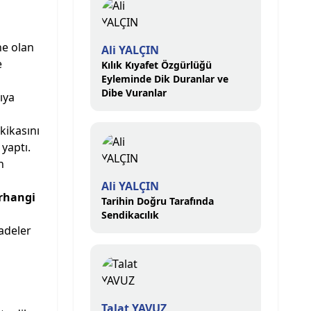
ne olan
Ali YALÇIN
e
Kılık Kıyafet Özgürlüğü
Eyleminde Dik Duranlar ve
Dibe Vuranlar
ıya
ikasını
yaptı.
n
Ali YALÇIN
erhangi
Tarihin Doğru Tarafında
Sendikacılık
adeler
Talat YAVUZ