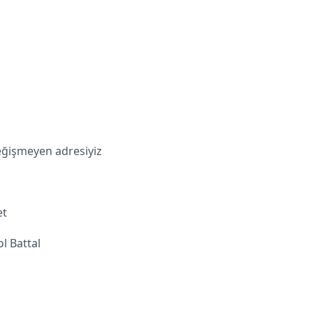
değişmeyen adresiyiz
et
l Battal