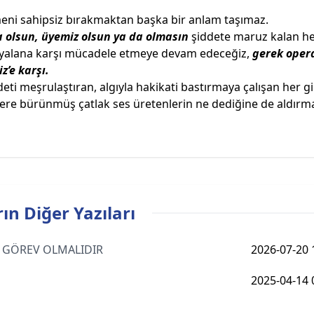
meni sahipsiz bırakmaktan başka bir anlam taşımaz.
rsa olsun, üyemiz olsun ya da olmasın
şiddete maruz kalan h
, yalana karşı mücadele etmeye devam edeceğiz,
gerek oper
z’e karşı.
eti meşrulaştıran, algıyla hakikati bastırmaya çalışan her gi
liklere bürünmüş çatlak ses üretenlerin ne dediğine de aldırm
ın Diğer Yazıları
AS GÖREV OLMALIDIR
2026-07-20 
2025-04-14 