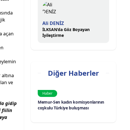
ısında
jik
Ali DENİZ
İLKSAN’da Göz Boyayan
a açan
İyileştirme
en
 eylemin
Diğer Haberler
 altına
alan ve
Haber
Memur-Sen kadın komisyonlarının
la gidip
coşkulu Türkiye buluşması
fiilin
veya