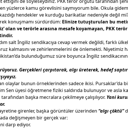
 ettiğini de söyleseydiniz. PKK terör örgütü tarafından şehi
len yüzlerce kamu görevlisini saymıyorum bile. Okula gide
azdığı hendekler ve kurduğu barikatlar nedeniyle değil mi
 ederek konuşmamı sürdürdüm:
Elinize tutuşturulan bu meti
niz’ olan ve terörle arasına mesafe koyamayan, PKK terör
indir.
m salt İngiliz sendikacıya cevap vermek değildi, farklı ülk
aruz kalmasını ve zehirlenmelerini de önlemekti. Niyetimiz h
 Tacikistan’da bulunduğumuz süre boyunca İngiliz sendikacının
rüyoruz. Gerçekleri çarpıtarak, algı üreterek, hedef saptı
şıyayız.
n olaylar bunun örneklerinden sadece ikisi. Pursaklar’da bi
ğitim Sen üyesi öğretmene fiziki saldırıda bulunuyor ve asla ka
 tarafından başka mecralara çekilmeye çalışılıyor.
Yani kuru
or.
gayretine girenler, başka görüntüler üzerinden
“algı çöktü”
d
rtada değişmeyen bir gerçek var:
eni darp ediyor.