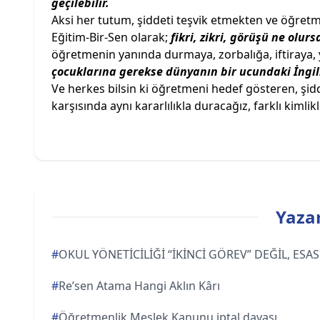
geçilebilir.
Aksi her tutum, şiddeti teşvik etmekten ve öğret
Eğitim-Bir-Sen olarak;
fikri, zikri, görüşü ne olu
öğretmenin yanında durmaya, zorbalığa, iftiraya
çocuklarına gerekse dünyanın bir ucundaki İngili
Ve herkes bilsin ki öğretmeni hedef gösteren, şidd
karşısında aynı kararlılıkla duracağız, farklı kim
Yazar
#
OKUL YÖNETİCİLİĞİ “İKİNCİ GÖREV” DEĞİL, ES
#
Re’sen Atama Hangi Aklın Kârı
#
Öğretmenlik Meslek Kanunu iptal davası