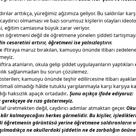
lar arttıkça, yüreğimiz ağzımıza geliyor. Bu saldırılar karş
caydırıcı olmaması ve bazı sorumsuz kişilerin olayları ideolo
 eğitim camiasına büyük zarar veriyor.
en öğretmeni değil de öğretmene yönelen şiddeti tartışmay
lin cesaretini artırır, öğretmeni ise yalnızlaştırır.
lde iftiraya maruz bırakılan, kamuoyu önünde itibarı zedelen
meyiz.
ira atanların, okula gelip şiddet uygulayanların yaptıkları
ıcılık sağlanmadan bu sorun çözülemez.
österilen; kamuoyu önünde teşhir edilircesine itibarı ayaklar
timali olmadığı hâlde tutuklu yargılanmayla karşı karşıya k
ğı haksızlık apaçık ortadadır
. Şunu açıkça ifade ediyoruz:
ir gerekçeye de rıza göstermeyiz.
laf üretmekten değil, caydırıcı adımlar atmaktan geçer.
Oku
âr kalmayacağını herkes görmelidir. Bu kişiler, işledikleri 
çeli öğretmenin görüntüsü yerine öğretmene saldıranların 
laşılmadıkça ne okullardaki şiddetin ne de zorbalığın önüne