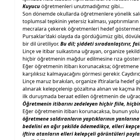
Kuyucu
öğretmenleri unutmadığımız gibi…
Son dönemde okullarda öğretmenlere yönelik saldırı
toplumsal tepkinin yetersiz kalması, yaptırımların 
mecralara çekerek öğretmenleri hedef göstermesi,
Pursaklar’daki olayda da gördüğümüz gibi, dövül
bir dil üretiliyor.
Bu dil; şiddeti sıradanlaştırır, fai
Linçe ve itibar suikastına uğrayan, organize şeki
hiçbir öğretmenin mağdur edilmesine rıza göster
Eğer öğretmenin itibarı korunacaksa; öğretmene ift
karşılıksız kalmayacağını görmesi gerekir. Caydır
Linçe maruz bırakılan, organize iftiralarla hedef g
alınarak kelepçelenip gözaltına alınan ve kaçma ih
ilk duruşmada beraat edilen öğretmenin de uğradı
Öğretmenin itibarını zedeleyen hiçbir fiile, hiçb
Eğer öğretmenin itibarı korunacaksa, bunun yolu 
öğretmene saldıranların yaptıklarının yanlarına k
bedelini en ağır şekilde ödemedikçe, elleri kep
iftira atanların elleri kelepçeli görüntüleri pay