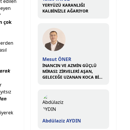
t edilen
YERYÜZÜ KARANLIĞI
meyen
KALBİNİZLE AĞARIYOR
?
n çok
elerden
asıl
Mesut ÖNER
İNANCIN VE AZMİN GÜÇLÜ
rarak
MİRASI: ZİRVELERİ AŞAN,
GELECEĞE UZANAN KOCA BİR
ÇINAR
r
yıtsız
lan
iyerek
Abdülaziz AYDIN