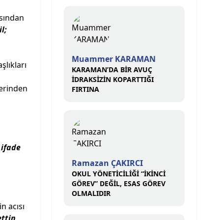
asından
l;
Muammer KARAMAN
aşlıkları
KARAMAN’DA BİR AVUÇ
İDRAKSİZİN KOPARTTIĞI
zerinden
FIRTINA
 ifade
Ramazan ÇAKIRCI
OKUL YÖNETİCİLİĞİ “İKİNCİ
GÖREV” DEĞİL, ESAS GÖREV
OLMALIDIR
n acısı
ttin