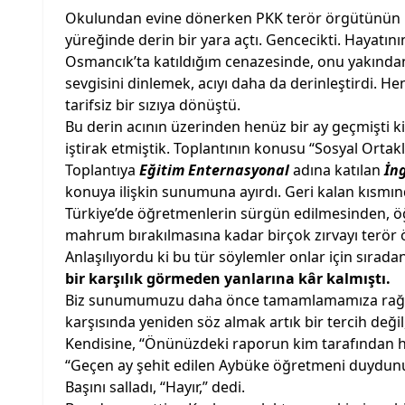
Okulundan evine dönerken PKK terör örgütünün hai
yüreğinde derin bir yara açtı. Gencecikti. Hayatını
Osmancık’ta katıldığım cenazesinde, onu yakından 
sevgisini dinlemek, acıyı daha da derinleştirdi. 
tarifsiz bir sızıya dönüştü.
Bu derin acının üzerinden henüz bir ay geçmişti k
iştirak etmiştik. Toplantının konusu “Sosyal Ortak
Toplantıya
Eğitim Enternasyonal
adına katılan
İng
konuya ilişkin sunumuna ayırdı. Geri kalan kısmınd
Türkiye’de öğretmenlerin sürgün edilmesinden, ö
mahrum bırakılmasına kadar birçok zırvayı terör ör
Anlaşılıyordu ki bu tür söylemler onlar için sırada
bir karşılık görmeden yanlarına kâr kalmıştı.
Biz sunumumuzu daha önce tamamlamamıza rağmen, o
karşısında yeniden söz almak artık bir tercih değil
Kendisine, “Önünüzdeki raporun kim tarafından haz
“Geçen ay şehit edilen Aybüke öğretmeni duydun
Başını salladı, “Hayır,” dedi.