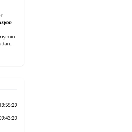
er
asyon
rişimin
adan...
13:55:29
09:43:20