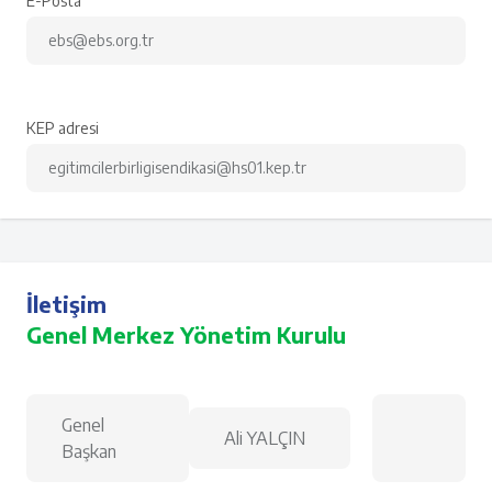
E-Posta
ebs@ebs.org.tr
KEP adresi
egitimcilerbirligisendikasi@hs01.kep.tr
İletişim
Genel Merkez Yönetim Kurulu
Genel
Ali YALÇIN
Başkan