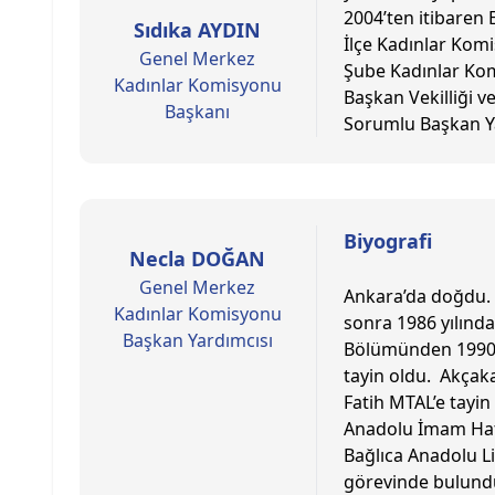
2004’ten itibaren
Sıdıka AYDIN
İlçe Kadınlar Komi
Genel Merkez
Şube Kadınlar Ko
Kadınlar Komisyonu
Başkan Vekilliği v
Başkanı
Sorumlu Başkan Ya
Biyografi
Necla DOĞAN
Genel Merkez
Ankara’da doğdu. 
Kadınlar Komisyonu
sonra 1986 yılında
Başkan Yardımcısı
Bölümünden 1990 y
tayin oldu. Akçaka
Fatih MTAL’e tayi
Anadolu İmam Hatip
Bağlıca Anadolu Li
görevinde bulundu