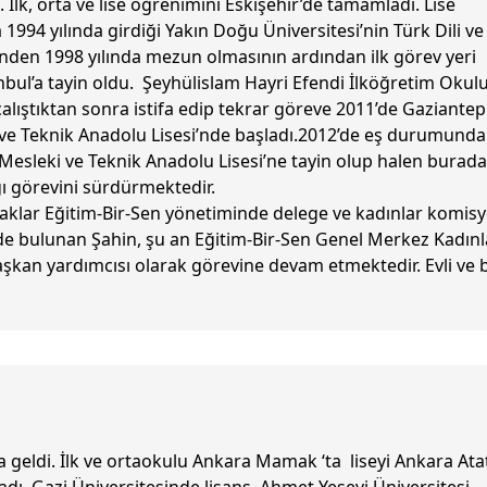
 İlk, orta ve lise öğrenimini Eskişehir’de tamamladı. Lise
1994 yılında girdiği Yakın Doğu Üniversitesi’nin Türk Dili ve
nden 1998 yılında mezun olmasının ardından ilk görev yeri
nbul’a tayin oldu. Şeyhülislam Hayri Efendi İlköğretim Okul
çalıştıktan sonra istifa edip tekrar göreve 2011’de Gaziantep
ve Teknik Anadolu Lisesi’nde başladı.2012’de eş durumund
Mesleki ve Teknik Anadolu Lisesi’ne tayin olup halen burada
ı görevini sürdürmektedir.
aklar Eğitim-Bir-Sen yönetiminde delege ve kadınlar komis
nde bulunan Şahin, şu an Eğitim-Bir-Sen Genel Merkez Kadınl
kan yardımcısı olarak görevine devam etmektedir. Evli ve 
 geldi. İlk ve ortaokulu Ankara Mamak ‘ta liseyi Ankara Ata