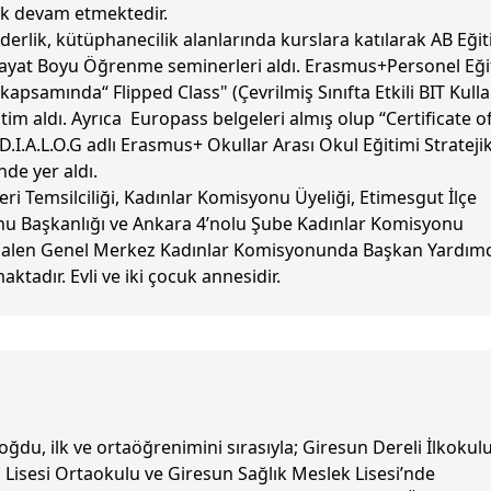
ak devam etmektedir.
derlik, kütüphanecilik alanlarında kurslara katılarak AB Eği
ayat Boyu Öğrenme seminerleri aldı. Erasmus+Personel Eği
 kapsamında“ Flipped Class" (Çevrilmiş Sınıfta Etkili BIT Kull
itim aldı. Ayrıca Europass belgeleri almış olup “Certificate o
D.I.A.L.O.G adlı Erasmus+ Okullar Arası Okul Eğitimi Strateji
nde yer aldı.
yeri Temsilciliği, Kadınlar Komisyonu Üyeliği, Etimesgut İlçe
u Başkanlığı ve Ankara 4’nolu Şube Kadınlar Komisyonu
 Halen Genel Merkez Kadınlar Komisyonunda Başkan Yardımc
ktadır. Evli ve iki çocuk annesidir.
ğdu, ilk ve ortaöğrenimini sırasıyla; Giresun Dereli İlkokulu
Lisesi Ortaokulu ve Giresun Sağlık Meslek Lisesi’nde