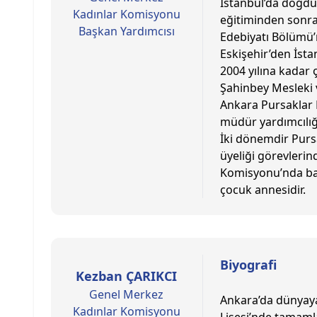
İstanbul’da doğdu.
Kadınlar Komisyonu
eğitiminden sonra 
Başkan Yardımcısı
Edebiyatı Bölümü’
Eskişehir’den İsta
2004 yılına kadar 
Şahinbey Mesleki 
Ankara Pursaklar 
müdür yardımcılığ
İki dönemdir Purs
üyeliği görevleri
Komisyonu’nda baş
çocuk annesidir.
Biyografi
Kezban ÇARIKCI
Genel Merkez
Ankara’da dünyaya
Kadınlar Komisyonu