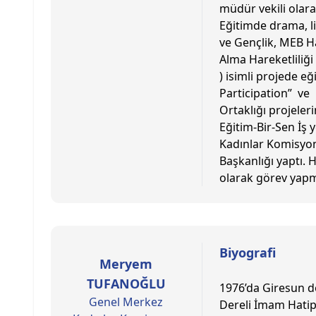
müdür vekili olar
Eğitimde drama, li
ve Gençlik, MEB H
Alma Hareketliliği
) isimli projede eğ
Participation” ve 
Ortaklığı projeleri
Eğitim-Bir-Sen İş 
Kadınlar Komisyon
Başkanlığı yaptı.
olarak görev yapma
Biyografi
Meryem
TUFANOĞLU
1976’da Giresun do
Genel Merkez
Dereli İmam Hatip 