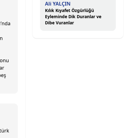
Ali YALÇIN
Kılık Kıyafet Özgürlüğü
Eyleminde Dik Duranlar ve
Dibe Vuranlar
u’nda
an
yonu
ar
beş
türk