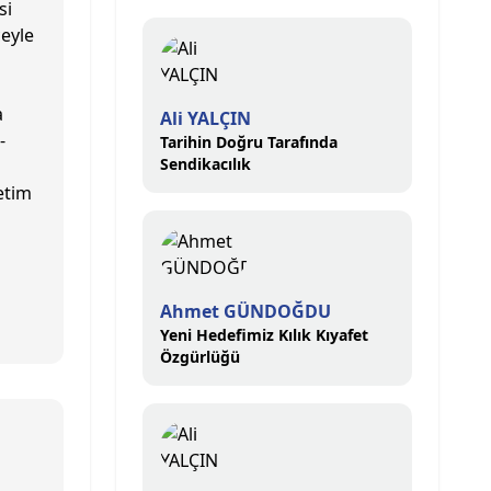
si
eyle
z
a
Ali YALÇIN
-
Tarihin Doğru Tarafında
Sendikacılık
etim
Ahmet GÜNDOĞDU
Yeni Hedefimiz Kılık Kıyafet
Özgürlüğü