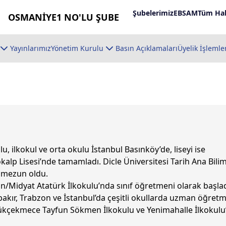
Şubelerimiz
EBSAM
Tüm Hab
OSMANİYE1 NO'LU ŞUBE
Yayınlarımız
Yönetim Kurulu
Basın Açıklamaları
Üyelik İşlemle
, ilkokul ve orta okulu İstanbul Basınköy’de, liseyi ise
kalp Lisesi’nde tamamladı. Dicle Üniversitesi Tarih Ana Bili
 mezun oldu.
n/Midyat Atatürk İlkokulu’nda sınıf öğretmeni olarak başlad
akır, Trabzon ve İstanbul’da çeşitli okullarda uzman öğret
üçükçekmece Tayfun Sökmen İlkokulu ve Yenimahalle İlkokulu