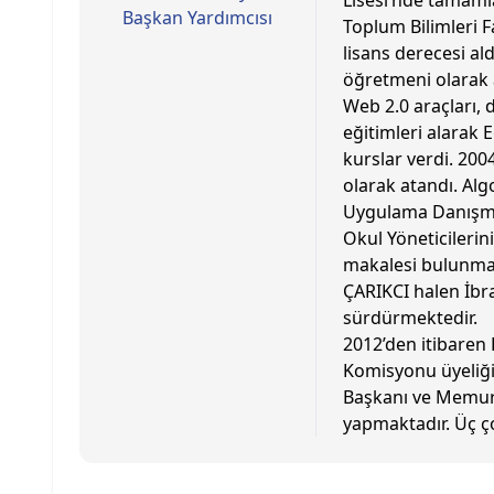
Lisesi’nde tamamla
Başkan Yardımcısı
Toplum Bilimleri F
lisans derecesi ald
öğretmeni olarak
Web 2.0 araçları, 
eğitimleri alarak 
kurslar verdi. 200
olarak atandı. Al
Uygulama Danışman
Okul Yöneticilerin
makalesi bulunmak
ÇARIKCI halen İbr
sürdürmektedir.
2012’den itibaren E
Komisyonu üyeliği
Başkanı ve Memur
yapmaktadır. Üç ç