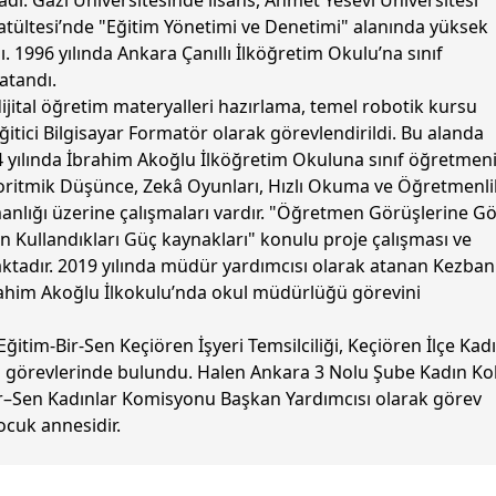
dı. Gazi Üniversitesinde lisans, Ahmet Yesevi Üniversitesi
atültesi’nde "Eğitim Yönetimi ve Denetimi" alanında yüksek
ı. 1996 yılında Ankara Çanıllı İlköğretim Okulu’na sınıf
 atandı.
dijital öğretim materyalleri hazırlama, temel robotik kursu
Eğitici Bilgisayar Formatör olarak görevlendirildi. Bu alanda
4 yılında İbrahim Akoğlu İlköğretim Okuluna sınıf öğretmen
goritmik Düşünce, Zekâ Oyunları, Hızlı Okuma ve Öğretmenli
lığı üzerine çalışmaları vardır. "Öğretmen Görüşlerine G
in Kullandıkları Güç kaynakları" konulu proje çalışması ve
tadır. 2019 yılında müdür yardımcısı olarak atanan Kezban
ahim Akoğlu İlkokulu’nda okul müdürlüğü görevini
ğitim-Bir-Sen Keçiören İşyeri Temsilciliği, Keçiören İlçe Kad
 görevlerinde bulundu. Halen Ankara 3 Nolu Şube Kadın Kol
–Sen Kadınlar Komisyonu Başkan Yardımcısı olarak görev
ocuk annesidir.