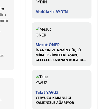
tim
Abdülaziz AYDIN
tim
anımı
f
k
Mesut ÖNER
İNANCIN VE AZMİN GÜÇLÜ
MİRASI: ZİRVELERİ AŞAN,
ısı
GELECEĞE UZANAN KOCA BİR
ÇINAR
Talat YAVUZ
YERYÜZÜ KARANLIĞI
,
KALBİNİZLE AĞARIYOR