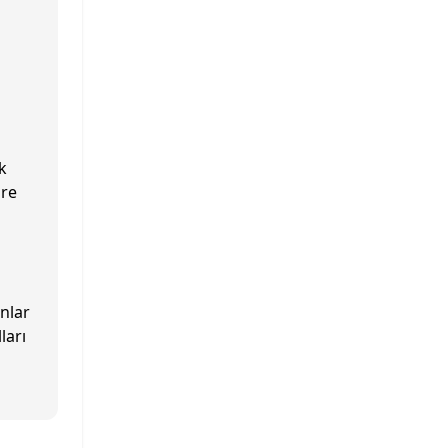
i
k
öre
ınlar
ları