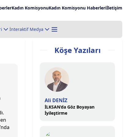
erler
Kadın Komisyonu
Kadın Komisyonu Haberleri
İletişim
ri
İnteraktif Medya
Köşe Yazıları
m
Ali DENİZ
İLKSAN’da Göz Boyayan
ı.
İyileştirme
men
’nda