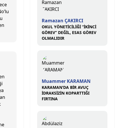
mece
No’lu
nu
Ramazan ÇAKIRCI
en
OKUL YÖNETİCİLİĞİ “İKİNCİ
GÖREV” DEĞİL, ESAS GÖREV
OLMALIDIR
den
Muammer KARAMAN
ği
KARAMAN’DA BİR AVUÇ
ya
İDRAKSİZİN KOPARTTIĞI
can
FIRTINA
k
ne