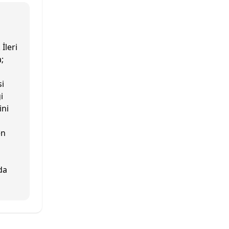
İleri
;
i
i
ini
en
da