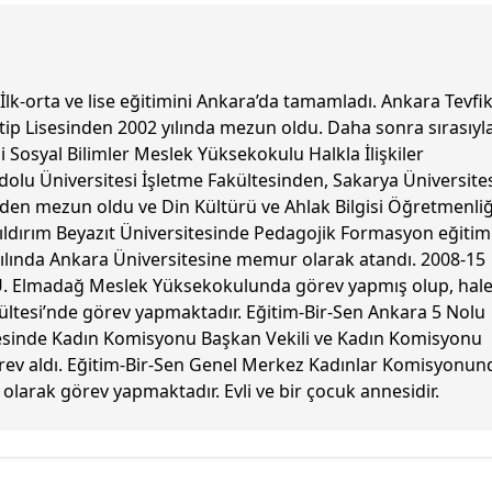
lk-orta ve lise eğitimini Ankara’da tamamladı. Ankara Tevfik 
p Lisesinden 2002 yılında mezun oldu. Daha sonra sırasıyla
i Sosyal Bilimler Meslek Yüksekokulu Halkla İlişkiler
lu Üniversitesi İşletme Fakültesinden, Sakarya Üniversites
nden mezun oldu ve Din Kültürü ve Ahlak Bilgisi Öğretmenliğ
ıldırım Beyazıt Üniversitesinde Pedagojik Formasyon eğitim
ılında Ankara Üniversitesine memur olarak atandı. 2008-15
A.Ü. Elmadağ Meslek Yüksekokulunda görev yapmış olup, hal
ültesi’nde görev yapmaktadır. Eğitim-Bir-Sen Ankara 5 Nolu
esinde Kadın Komisyonu Başkan Vekili ve Kadın Komisyonu
rev aldı. Eğitim-Bir-Sen Genel Merkez Kadınlar Komisyonun
olarak görev yapmaktadır. Evli ve bir çocuk annesidir.