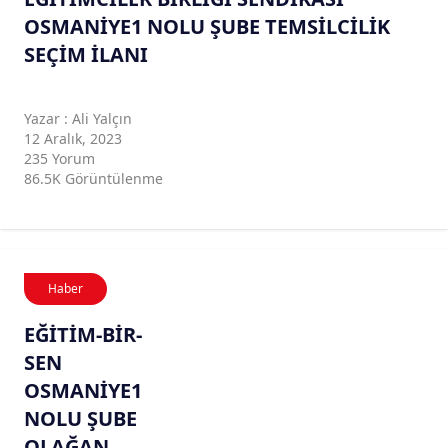
OSMANİYE1 NOLU ŞUBE TEMSİLCİLİK
SEÇİM İLANI
Yazar : Ali Yalçın
12 Aralık, 2023
235 Yorum
86.5K Görüntülenme
Haber
EĞİTİM-BİR-
SEN
OSMANİYE1
NOLU ŞUBE
OLAĞAN