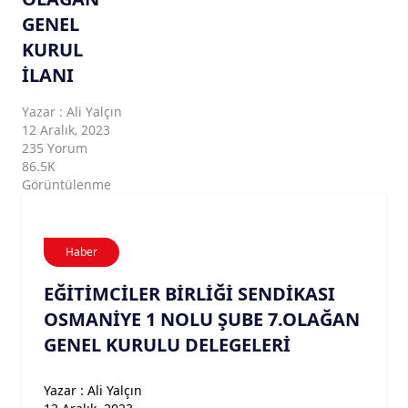
GENEL
KURUL
İLANI
Yazar : Ali Yalçın
12 Aralık, 2023
235 Yorum
86.5K
Görüntülenme
Haber
EĞİTİMCİLER BİRLİĞİ SENDİKASI
OSMANİYE 1 NOLU ŞUBE 7.OLAĞAN
GENEL KURULU DELEGELERİ
Yazar : Ali Yalçın