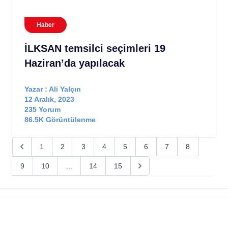
Haber
İLKSAN temsilci seçimleri 19
Haziran’da yapılacak
Yazar : Ali Yalçın
12 Aralık, 2023
235 Yorum
86.5K Görüntülenme
1
2
3
4
5
6
7
8
9
10
...
14
15