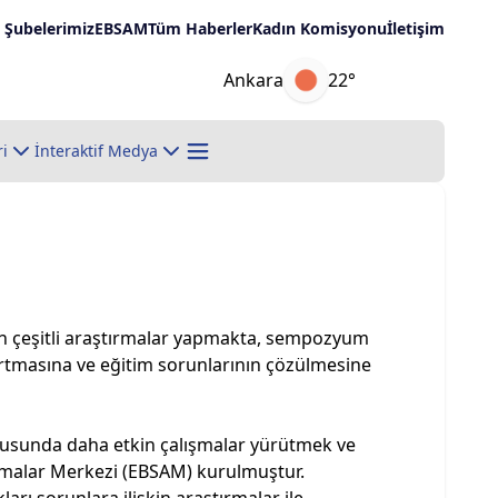
Şubelerimiz
EBSAM
Tüm Haberler
Kadın Komisyonu
İletişim
Ankara
22°
ri
İnteraktif Medya
 için çeşitli araştırmalar yapmakta, sempozyum
 artmasına ve eğitim sorunlarının çözülmesine
konusunda daha etkin çalışmalar yürütmek ve
ırmalar Merkezi (EBSAM) kurulmuştur.