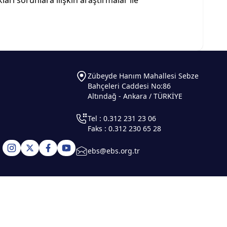
arı sorunlara ilişkin araştırmalar ile
Zübeyde Hanım Mahallesi Sebze
Bahçeleri Caddesi No:86
Altındağ - Ankara / TÜRKİYE
Tel : 0.312 231 23 06
Faks : 0.312 230 65 28
ebs@ebs.org.tr