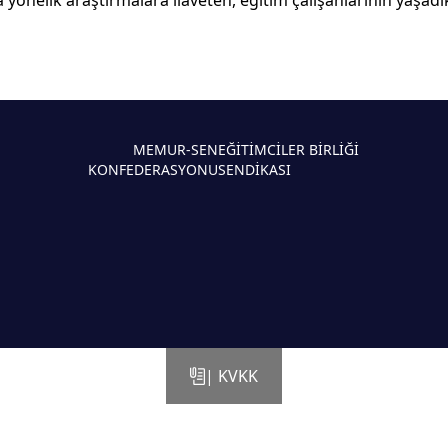
önelik araştırmalara ilaveten, eğitim çalışanlarının yaşadıkl
MEMUR-SEN
EĞİTİMCİLER BİRLİĞİ
KONFEDERASYONU
SENDİKASI
| KVKK