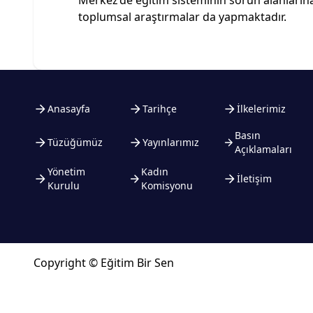
Merkez’de eğitim sisteminin sorun alanlarına y
toplumsal araştırmalar da yapmaktadır.
Anasayfa
Tarihçe
İlkelerimiz
Basın
Tüzüğümüz
Yayınlarımız
Açıklamaları
Yönetim
Kadın
İletişim
Kurulu
Komisyonu
Copyright © Eğitim Bir Sen