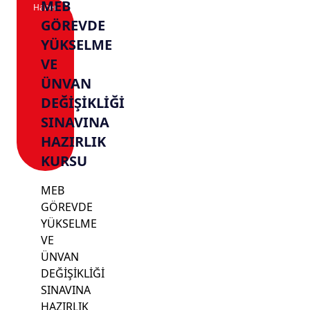
MEB
Haber
GÖREVDE
YÜKSELME
VE
ÜNVAN
DEĞİŞİKLİĞİ
SINAVINA
HAZIRLIK
KURSU
MEB
GÖREVDE
YÜKSELME
VE
ÜNVAN
DEĞİŞİKLİĞİ
SINAVINA
HAZIRLIK