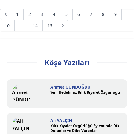
1
2
3
4
5
6
7
8
9
10
...
14
15
Köşe Yazıları
Ahmet GÜNDOĞDU
Yeni Hedefimiz Kılık Kıyafet Özgürlüğü
Ali YALÇIN
Kılık Kıyafet Özgürlüğü Eyleminde Dik
Duranlar ve Dibe Vuranlar