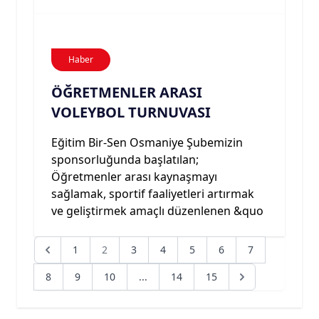
Haber
ÖĞRETMENLER ARASI
VOLEYBOL TURNUVASI
Eğitim Bir-Sen Osmaniye Şubemizin
sponsorluğunda başlatılan;
Öğretmenler arası kaynaşmayı
sağlamak, sportif faaliyetleri artırmak
ve geliştirmek amaçlı düzenlenen &quo
1
2
3
4
5
6
7
8
9
10
...
14
15