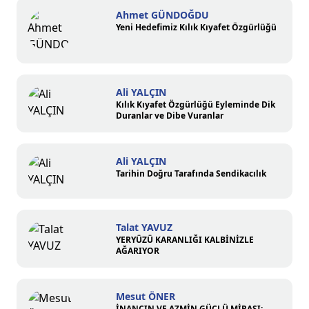
Ahmet GÜNDOĞDU
Yeni Hedefimiz Kılık Kıyafet Özgürlüğü
Ali YALÇIN
Kılık Kıyafet Özgürlüğü Eyleminde Dik
Duranlar ve Dibe Vuranlar
Ali YALÇIN
Tarihin Doğru Tarafında Sendikacılık
Talat YAVUZ
YERYÜZÜ KARANLIĞI KALBİNİZLE
AĞARIYOR
Mesut ÖNER
İNANCIN VE AZMİN GÜÇLÜ MİRASI: